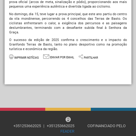
prova oficial (arcos de meta, sinalização e pódio), proporcionando aos mais
pequenos uma experiência autêntica e divertida ligada ao ciclismo.
No domingo, dia 15, teve lugar a prova principal, que este ano partiu do centro
da vila mondinense, percorrendo os 4 concelhos das Terras de Basto. Os
ciclistas enfrentaram o calor, a exigência dos percursos e as paisagens
deslumbrantes, terminando com a desafiante subida final à Senhora da
Graça.
O sucesso da edição de 2025 confirma o crescimento e o impacto do
Granfondo Terras de Basto, tanto no plano desportivo como na promoção
turística e económica da região.
ENVIAR POR EMAIL
IMPRIMIR NOTÍCIAS
PARTILHAR
+351253662025
|
+351253662025
COFINANCIADO PELO
FEADER