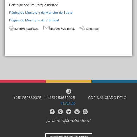
Participe por um Parque melhor!
Página do Município de Mondim de Basto
Página do Município de Vila Real
ENVIAR POR EMAIL
IMPRIMIR NOTÍCIAS
PARTILHAR
+351253662025
|
+351253662025
COFINANCIADO PELO
FEADER
probasto@probasto.pt