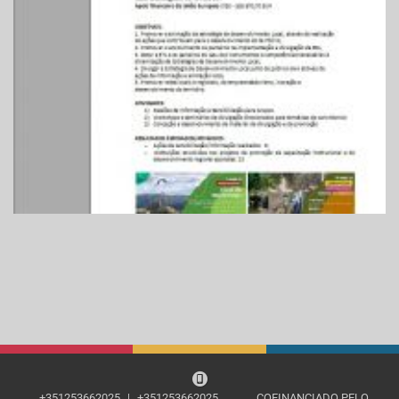
+351253662025
|
+351253662025
COFINANCIADO PELO