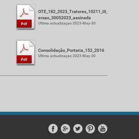
OTE_182_2023_Tratores_10211_III_v
ersao_30052023_assinada
Ultima actualizaçao 2023-May-30
Consolidação_Portaria_152_2016
Ultima actualizaçao 2023-May-30