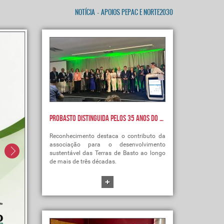
NOTÍCIA
-
APOIOS PEPAC E NORTE2030
PROBASTO distinguida pelos 35 anos do LEADER
Reconhecimento destaca o contributo da
associação para o desenvolvimento
sustentável das Terras de Basto ao longo
de mais de três décadas.
+