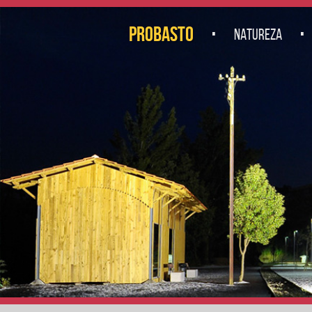
.
.
PROBASTO
NATUREZA