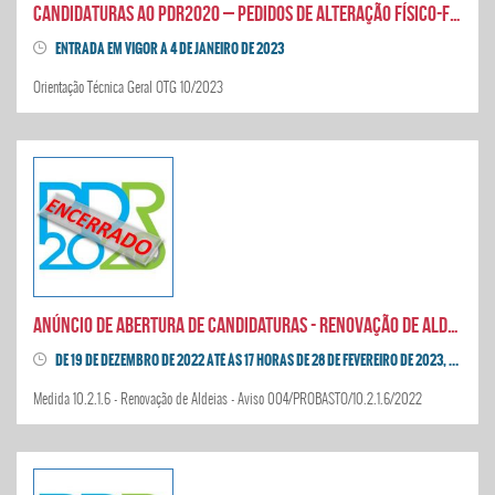
CANDIDATURAS AO PDR2020 – PEDIDOS DE ALTERAÇÃO FÍSICO-FINANCEIROS - AUMENTO DE CUSTOS
ENTRADA EM VIGOR A 4 DE JANEIRO DE 2023
Orientação Técnica Geral OTG 10/2023
Anúncio de abertura de candidaturas - Renovação de Aldeias
DE 19 DE DEZEMBRO DE 2022 ATÉ ÀS 17 HORAS DE 28 DE FEVEREIRO DE 2023, PRORROGADO ATÉ ÀS 17H DE 28 DE ABRIL
Medida 10.2.1.6 - Renovação de Aldeias - Aviso 004/PROBASTO/10.2.1.6/2022