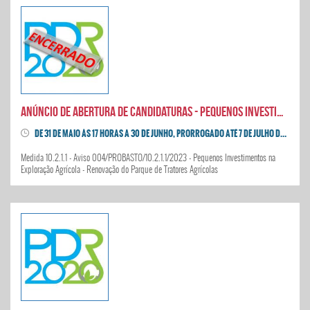
Anúncio de abertura de candidaturas - Pequenos Investimentos na Exploração Agrícola - Tratores Agrícolas
DE 31 DE MAIO ÀS 17 HORAS A 30 DE JUNHO, PRORROGADO ATÉ 7 DE JULHO DE 2023 ÀS 16:59:59
Medida 10.2.1.1 - Aviso 004/PROBASTO/10.2.1.1/2023 - Pequenos Investimentos na
Exploração Agrícola - Renovação do Parque de Tratores Agrícolas