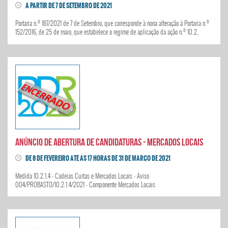
A PARTIR DE 7 DE SETEMBRO DE 2021
Portaria n.º 187/2021 de 7 de Setembro, que corresponde à nona alteração à Portaria n.º
152/2016, de 25 de maio, que estabelece o regime de aplicação da ação n.º 10.2,
«Implementação das estratégias», integrada na medida n.º 10, «LEADER»
Anúncio de abertura de candidaturas - Mercados Locais
DE 8 DE FEVEREIRO ATÉ ÀS 17 HORAS DE 31 DE MARÇO DE 2021
Medida 10.2.1.4 - Cadeias Curtas e Mercados Locais - Aviso
004/PROBASTO/10.2.1.4/2021 - Componente Mercados Locais