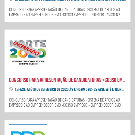
CONCURSO PARA APRESENTAÇÃO DE CANDIDATURAS - SISTEMA DE APOIOS AO
EMPREGO E AO EMPREENDEDORISMO +CO3SO EMPREGO – INTERIOR - AVISO N.º
NORTE-40-2020-55 - Suspenso a partir das 23h59 do dia 19 de agosto de 2020
CONCURSO PARA APRESENTAÇÃO DE CANDIDATURAS +CO3SO EMPREGO – EMPREENDEDORISMO SOCIAL
1ª FASE: ATÉ 16 DE SETEMBRO DE 2020 ÀS 17H59M59S - 2ª FASE: ATÉ 17 DE NOVEMBRO DE 2020 ÀS 17H59M59
CONCURSO PARA APRESENTAÇÃO DE CANDIDATURAS - SISTEMA DE APOIOS AO
EMPREGO E AO EMPREENDEDORISMO +CO3SO EMPREGO – EMPREENDEDORISMO
SOCIAL - AVISO N.º NORTE-40-2020-54