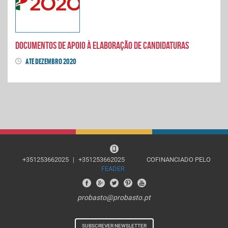
Documentos de apoio à elaboração de candidaturas
ATÉ DEZEMBRO 2020
+351253662025
|
+351253662025
COFINANCIADO PELO
FEADER
probasto@probasto.pt
SUBSCREVER NEWSLETTER