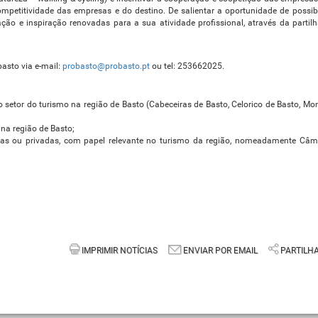
petitividade das empresas e do destino. De salientar a oportunidade de possibi
ão e inspiração renovadas para a sua atividade profissional, através da partil
basto via e-mail:
probasto@probasto.pt
ou tel: 253662025.
 setor do turismo na região de Basto (Cabeceiras de Basto, Celorico de Basto, M
 na região de Basto;
licas ou privadas, com papel relevante no turismo da região, nomeadamente Câm
IMPRIMIR NOTÍCIAS
ENVIAR POR EMAIL
PARTILH