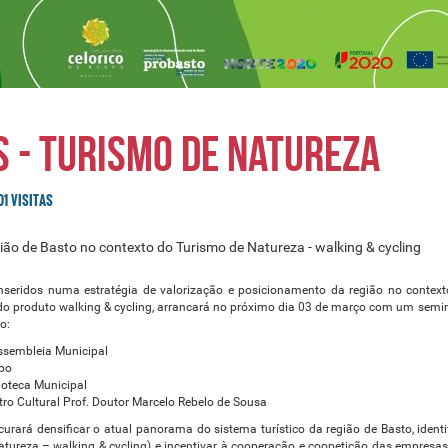
 - turismo de natureza
01 VISITAS
ião de Basto no contexto do Turismo de Natureza - walking & cycling
nseridos numa estratégia de valorização e posicionamento da região no context
a do produto walking & cycling, arrancará no próximo dia 03 de março com um semi
o:
ssembleia Municipal
mpo
ioteca Municipal
tro Cultural Prof. Doutor Marcelo Rebelo de Sousa
urará densificar o atual panorama do sistema turístico da região de Basto, identi
 natureza – walking & cycling) e incentivar à cooperação e coopetição das empresa