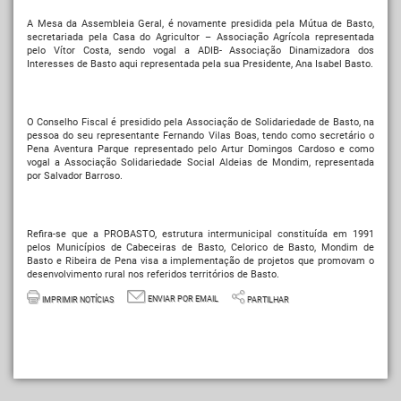
A Mesa da Assembleia Geral, é novamente presidida pela Mútua de Basto,
secretariada pela Casa do Agricultor – Associação Agrícola representada
pelo Vítor Costa, sendo vogal a ADIB- Associação Dinamizadora dos
Interesses de Basto aqui representada pela sua Presidente, Ana Isabel Basto.
O Conselho Fiscal é presidido pela Associação de Solidariedade de Basto, na
pessoa do seu representante Fernando Vilas Boas, tendo como secretário o
Pena Aventura Parque representado pelo Artur Domingos Cardoso e como
vogal a Associação Solidariedade Social Aldeias de Mondim, representada
por Salvador Barroso.
Refira-se que a PROBASTO, estrutura intermunicipal constituída em 1991
pelos Municípios de Cabeceiras de Basto, Celorico de Basto, Mondim de
Basto e Ribeira de Pena visa a implementação de projetos que promovam o
desenvolvimento rural nos referidos territórios de Basto.
ENVIAR POR EMAIL
IMPRIMIR NOTÍCIAS
PARTILHAR