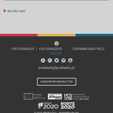
BALCÃO 2020
+351253662025
|
+351253662025
COFINANCIADO PELO
FEADER
probasto@probasto.pt
SUBSCREVER NEWSLETTER
© 2026 PROBASTO |
POWERED BY OEI