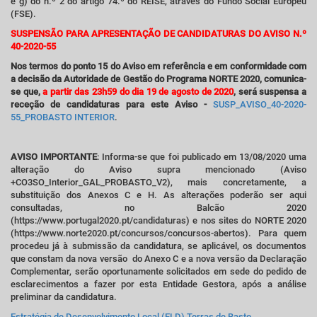
e g) do n.º 2 do artigo 74.º do REISE, através do Fundo Social Europeu
(FSE).
SUSPENSÃO PARA APRESENTAÇÃO DE CANDIDATURAS DO AVISO N.º
40-2020-55
Nos termos do ponto 15 do Aviso em referência e em conformidade com
a decisão da Autoridade de Gestão do Programa NORTE 2020, comunica-
se que,
a partir das 23h59 do dia 19 de agosto de 2020
, será suspensa a
receção de candidaturas para este Aviso -
SUSP_AVISO_40-2020-
55_PROBASTO INTERIOR
.
AVISO IMPORTANTE
: Informa-se que foi publicado em 13/08/2020 uma
alteração do Aviso supra mencionado (Aviso
+CO3SO_Interior_GAL_PROBASTO_V2), mais concretamente, a
substituição dos Anexos C e H. As alterações poderão ser aqui
consultadas, no Balcão 2020
(https://www.portugal2020.pt/candidaturas) e nos sites do NORTE 2020
(https://www.norte2020.pt/concursos/concursos-abertos). Para quem
procedeu já à submissão da candidatura, se aplicável, os documentos
que constam da nova versão do Anexo C e a nova versão da Declaração
Complementar, serão oportunamente solicitados em sede do pedido de
esclarecimentos a fazer por esta Entidade Gestora, após a análise
preliminar da candidatura.
Estratégia de Desenvolvimento Local (ELD) Terras de Basto